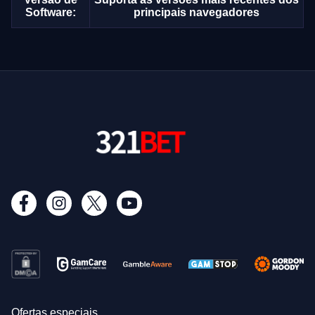
Software:
principais navegadores
Ofertas especiais