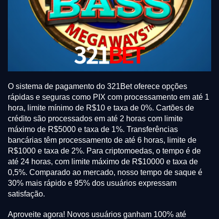
O sistema de pagamento do 321Bet oferece opções
rápidas e seguras como PIX com processamento em até 1
hora, limite mínimo de R$10 e taxa de 0%. Cartões de
crédito são processados em até 2 horas com limite
máximo de R$5000 e taxa de 1%. Transferências
bancárias têm processamento de até 6 horas, limite de
R$1000 e taxa de 2%. Para criptomoedas, o tempo é de
até 24 horas, com limite máximo de R$10000 e taxa de
0,5%. Comparado ao mercado, nosso tempo de saque é
30% mais rápido e 95% dos usuários expressam
satisfação.
Aproveite agora! Novos usuários ganham 100% até