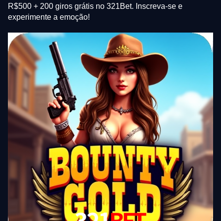
R$500 + 200 giros grátis no 321Bet. Inscreva-se e
experimente a emoção!